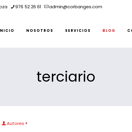
goza
976 52 26 61
admin@corbanges.com
INICIO
NOSOTROS
SERVICIOS
BLOG
C
terciario
Autores