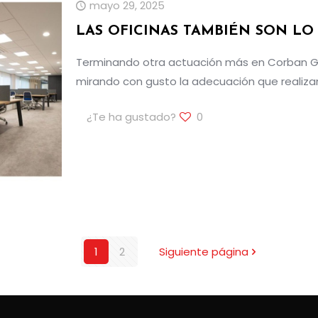
mayo 29, 2025
LAS OFICINAS TAMBIÉN SON LO
Terminando otra actuación más en Corban GES
mirando con gusto la adecuación que realizam
¿Te ha gustado?
0
1
2
Siguiente página