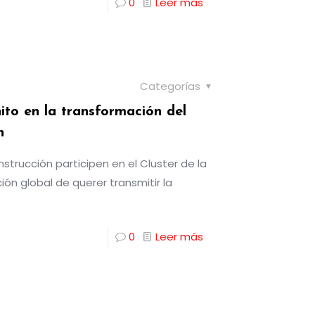
0
Leer más
Categorías
ito en la transformación del
n
trucción participen en el Cluster de la
ón global de querer transmitir la
0
Leer más