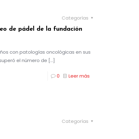
Categorías
neo de pádel de la fundación
iños con patologías oncológicas en sus
e superó el número de
[…]
0
Leer más
Categorías