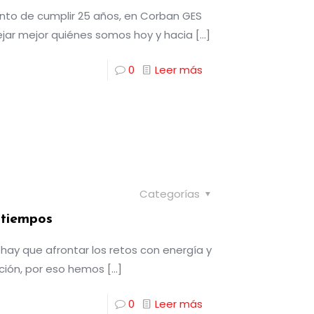
nto de cumplir 25 años, en Corban GES
ejar mejor quiénes somos hoy y hacia
[…]
0
Leer más
Categorías
 tiempos
ay que afrontar los retos con energía y
ción, por eso hemos
[…]
0
Leer más