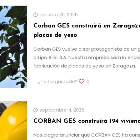
octubre 20, 2025
Corban GES construirá en Zaragoza
placas de yeso
Corban GES vuelve a ser protagonista de un g
grupo Alier S.A. Nuestra empresa será la enc
fabricación de placas de yeso en Zaragoza.
¿Te ha gustado?
0
septiembre 4, 2025
CORBAN GES construirá 194 viviend
Nos alegra anunciar que CORBAN GES ha conse