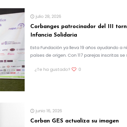
julio 28, 2026
Corbanges patrocinador del III tor
Infancia Solidaria
Esta Fundación ya lleva 19 años ayudando a n
países de origen. Con 117 parejas inscritas s
¿Te ha gustado?
0
junio 16, 2026
Corban GES actualiza su imagen