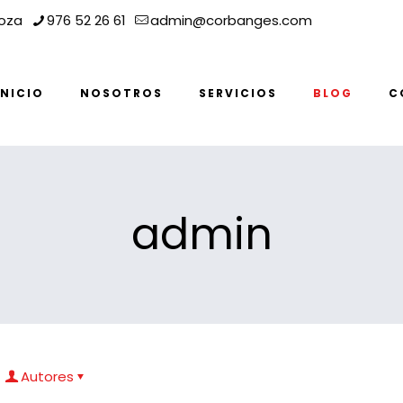
goza
976 52 26 61
admin@corbanges.com
INICIO
NOSOTROS
SERVICIOS
BLOG
C
admin
Autores